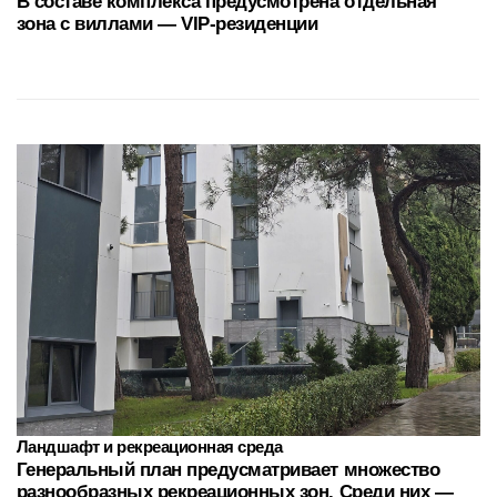
разнообразных рекреационных зон. Среди них —
flat-gardens: индивидуальные зеленые участки
с живыми изгородями и элементами
благоустройства
Свобода пространства в деталях
Здания комплекса объединяет стеклянный
переход, спроектированный с учетом сейсмических
особенностей региона.
Он обеспечивает удобную связь между корпусами
и формирует единое пространственное решение