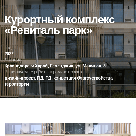
Даю согласие на условия
политики конфиденциальности
Год
2022
Обсудить проект
Локация
Краснодарский
край,
Геленджик,
ул.
Маячная,
3
Выполняемые
работы
в
рамках
проекта
дизайн-проект,
ПД,
РД,
концепция
благоустройства
территории