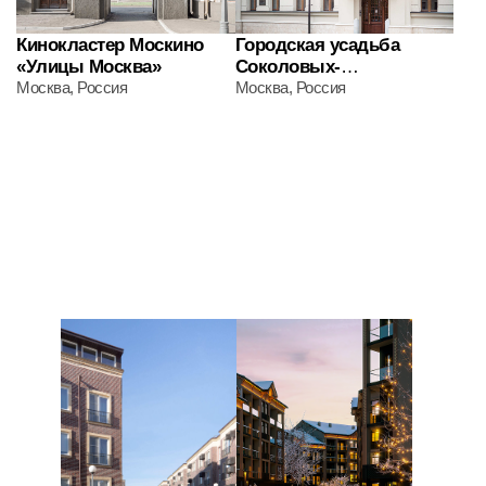
О нас
Научная деятельность
Услуги
Проекты
Контакты
+7 495 152-20-85
info@mezencev.su
119017, г. Москва, пер. Казачий 1-й, 8с1
©2026. Все права защищены
Политика в отношении обработки персональных данных
Сделано в