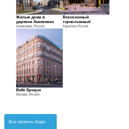
Жилые дома в
Всесезонный
деревне Аникеевка
горнолыжный
рекреационный
Аникеевка, Россия
Карелия, Россия
курорт «Вереяр»
Belle Epoque
Москва, Россия