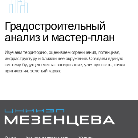
О нас
Научная деятельность
Услуги
Проекты
Контакты
+7 495 152-20-85
info@mezencev.su
119017, г. Москва, пер. Казачий 1-й, 8с1
©2026. Все права защищены
Политика в отношении обработки персональных данных
Сделано в