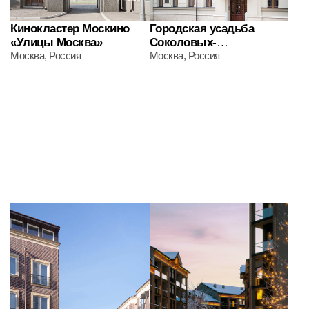
«Ревиталь парк»
Москва, Россия
Геленджик, Россия
Все проекты бюро
О нас
Научная деятельность
Услуги
Проекты
Контакты
+7 495 152-20-85
info@mezencev.su
119017, г. Москва, пер. Казачий 1-й, 8с1