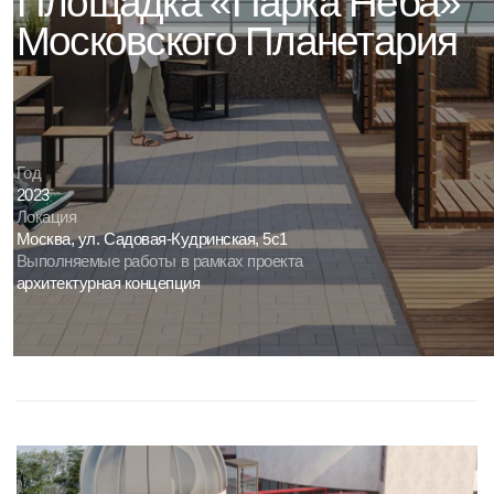
Даю согласие на условия
политики конфиденциальности
Год
2023
Обсудить проект
Локация
Москва,
ул.
Садовая-Кудринская,
5с1
Выполняемые
работы
в
рамках
проекта
архитектурная
концепция