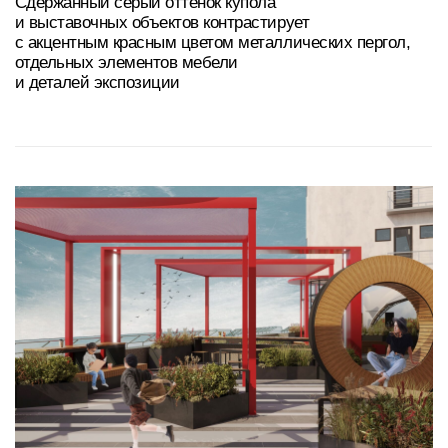
Новая геометрия покрытия
Существующая темно-серая гранитная брусчатка
сохраняется, но получает новое композиционное
решение. Покрытие перекладывается полосами
и дополняется светлым гранитом Мансуровского
месторождения
Природное дополнение пространства
Деревянная отделка скамеек
и пергол, а также растения
в цветочницах и кашпо смягчают монохромную
палитру пространства. Создается баланс между