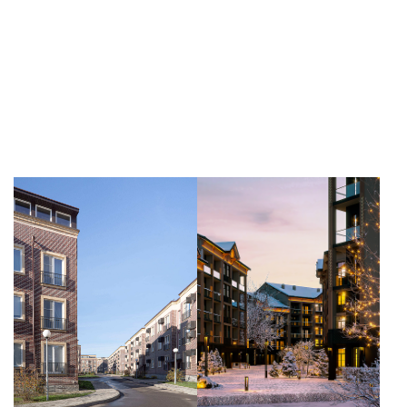
Belle Epoque
Курортный комплекс
«Ревиталь парк»
Москва, Россия
Геленджик, Россия
Все проекты бюро
О нас
Научная деятельность
Услуги
Проекты
Контакты
+7 495 152-20-85
info@mezencev.su
119017, г. Москва, пер. Казачий 1-й, 8с1