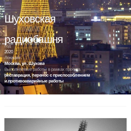
Даю согласие на условия
политики конфиденциальности
радиобашня
Год
2020
Обсудить проект
Локация
Москва,
ул.
Шухова
Выполняемые
работы
в
рамках
проекта
реставрация,
перенос
с
приспособлением
и
противоаварийные
работы